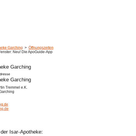
heke Garching
>
Öffnungszeiten
heke Garching
dresse
heke Garching
tin Tremmel e.K.
Garching
ng.de
ng.de
 der Isar-Apotheke: