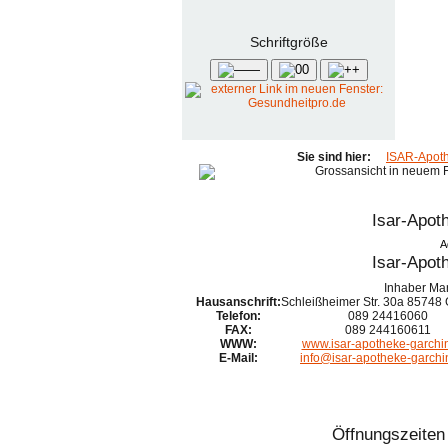
Schrift­größe
—
0
+
Sie sind hier:
ISAR-Apot
Isar-Apot
A
Isar-Apot
Inhaber Mar
Hausanschrift:
Schleißheimer Str. 30a
85748
Telefon:
089 24416060
FAX:
089 244160611
WWW:
www.isar-apotheke-garchi
E-Mail:
info@isar-apotheke-garchi
Öffnungszeiten