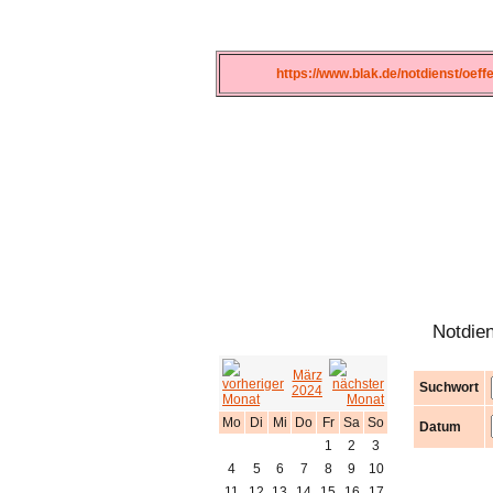
https://www.blak.de/notdienst/oef
Notdie
März
Suchwort
2024
Mo
Di
Mi
Do
Fr
Sa
So
Datum
1
2
3
4
5
6
7
8
9
10
11
12
13
14
15
16
17