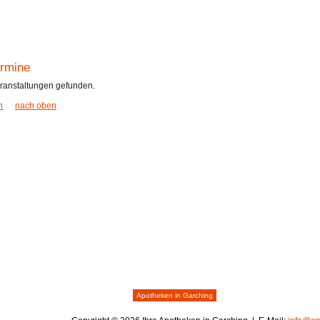
rmine
ranstaltungen gefunden.
n
nach oben
Apotheken in Garching