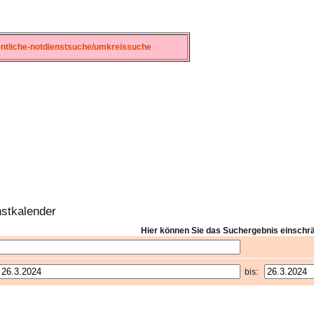
fentliche-notdienstsuche/umkreissuche
nstkalender
Hier können Sie das Suchergebnis einschr
bis: