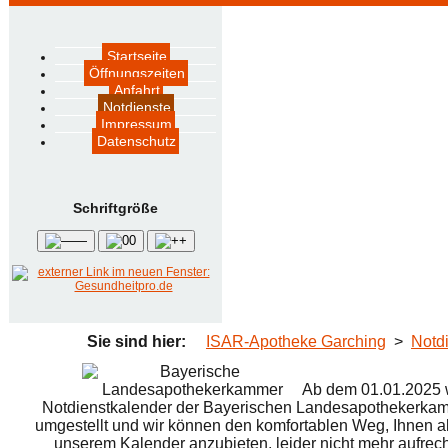
Startseite
Öffnungszeiten
Anfahrt
Notdienste
Impressum
Datenschutz
Schrift­größe
—
0
+
Sie sind hier:
ISAR-Apotheke Garching
>
Notd
Ab dem 01.01.2025 w
Notdienstkalender der Bayerischen Landesapothekerka
umgestellt und wir können den komfortablen Weg, Ihnen al
unserem Kalender anzubieten, leider nicht mehr aufrech